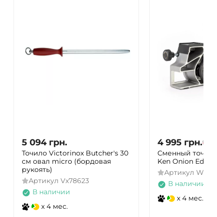
5 094
грн.
4 995
грн.
9 99
Точило Victorinox Butcher's 30
Сменный точил
см овал micro (бордовая
Ken Onion Editi
рукоять)
Артикул
WSSA
Артикул
Vx78623
В наличии
В наличии
x 4 мес.
x 4 мес.