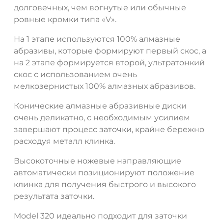
долговечных, чем вогнутые или обычные
ровные кромки типа «V».
На 1 этапе используются 100% алмазные
абразивы, которые формируют первый скос, а
на 2 этапе формируется второй, ультратонкий
скос с использованием очень
мелкозернистых 100% алмазных абразивов.
Конические алмазные абразивные диски
очень деликатно, с необходимым усилием
ДА
НЕТ
завершают процесс заточки, крайне бережно
расходуя металл клинка.
Высокоточные ножевые направляющие
автоматически позиционируют положение
клинка для получения быстрого и высокого
результата заточки.
Model 320 идеально подходит для заточки