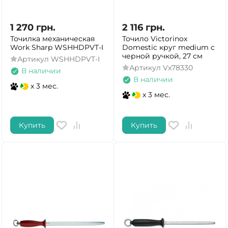
1 270
грн.
2 116
грн.
Точилка механическая
Точило Victorinox
Work Sharp WSHHDPVT-I
Domestic круг medium с
черной ручкой, 27 см
Артикул
WSHHDPVT-I
Артикул
Vx78330
В наличии
В наличии
x 3 мес.
x 3 мес.
Купить
Купить