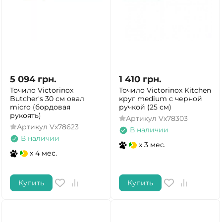
5 094
грн.
1 410
грн.
Точило Victorinox
Точило Victorinox Kitchen
Butcher's 30 см овал
круг medium с черной
micro (бордовая
ручкой (25 см)
рукоять)
Артикул
Vx78303
Артикул
Vx78623
В наличии
В наличии
x 3 мес.
x 4 мес.
Купить
Купить