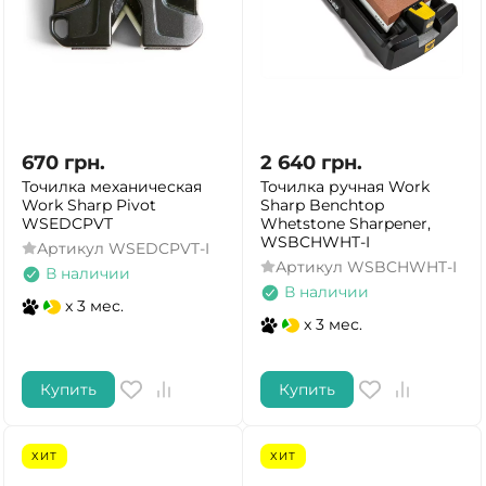
670
грн.
2 640
грн.
Точилка механическая
Точилка ручная Work
Work Sharp Pivot
Sharp Benchtop
WSEDCPVT
Whetstone Sharpener,
WSBCHWHT-I
Артикул
WSEDCPVT-I
Артикул
WSBCHWHT-I
В наличии
В наличии
x 3 мес.
x 3 мес.
Купить
Купить
ХИТ
ХИТ