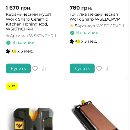
1 670
грн.
780
грн.
Керамический мусат
Точилка механическая
Work Sharp Ceramic
Work Sharp WSEDCPVP
Kitchen Honing Rod,
5
Артикул
WSEDCPVP-I
WSKTNCHR-I
В наличии
Артикул
WSKTNCHR-I
x 3 мес.
В наличии
x 3 мес.
Купить
Купить
ХИТ