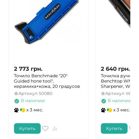
2 773
грн.
2 640
грн.
Точило Benchmade "20°
Точилка ручная 
Guided hone tool",
Benchtop Whets
керамика+кожа, 20 градусов
Sharpener, WSB
Артикул
50080
Артикул
WSBC
В наличии
В наличии
x 3 мес.
x 3 мес.
Купить
Купить