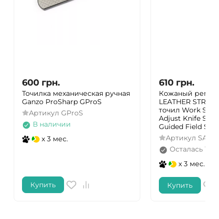
600
грн.
610
грн.
Точилка механическая ручная
Кожаный ремеш
Ganzo ProSharp GProS
LEATHER STROP
точил Work Sharp
Артикул
GProS
Adjust Knife Sha
В наличии
Guided Field Sha
Артикул
SA000
x 3 мес.
Осталась 1 ш
x 3 мес.
Купить
Купить