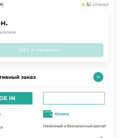
06
5
2 отзыва
н.
наличии
Нет в наличии
тивный заказ
DE IN
а
Оплата
Наличный и безналичный расчет
та