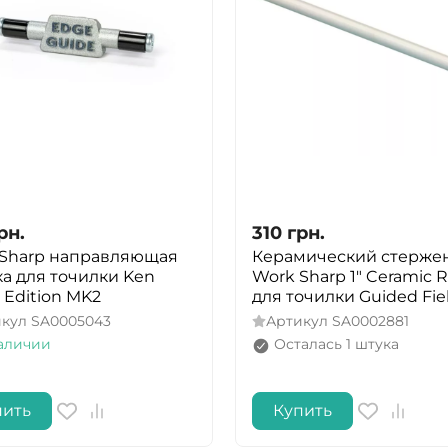
рн.
310
грн.
 Sharp направляющая
Керамический стерже
а для точилки Ken
Work Sharp 1" Ceramic 
 Edition MK2
для точилки Guided Fie
икул
SA0005043
Артикул
SA0002881
аличии
Осталась 1 штука
пить
Купить