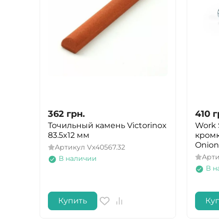
362
грн.
410
г
Точильный камень Victorinox
Work
83.5x12 мм
кромк
Onion
Артикул
Vx40567.32
Арт
В наличии
В н
Купить
Ку