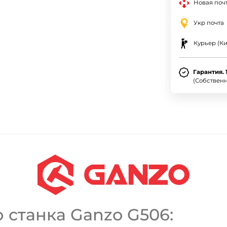
Новая почт
Укр почта
Курьер (Ки
Гарантия. 
(Собствен
 станка Ganzo G506: