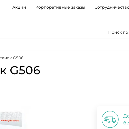
Акции
Корпоративные заказы
Сотрудничеств
Поиск по
танок G506
к G506
До
бе