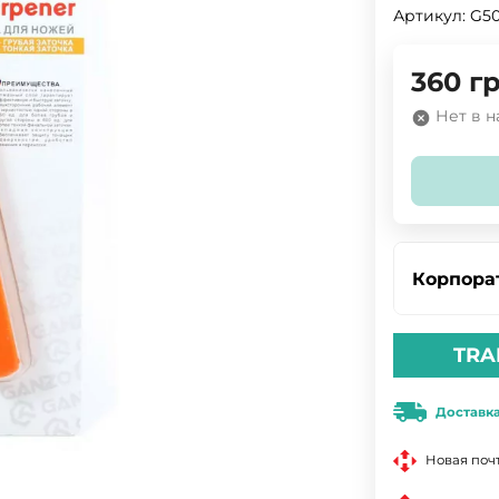
Артикул:
G5
360
гр
Нет в 
Корпора
TRA
Доставк
Новая поч