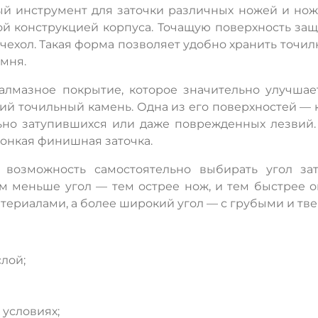
ый инструмент для заточки различных ножей и нож
ой конструкцией корпуса. Точащую поверхность за
хол. Такая форма позволяет удобно хранить точилк
амня.
алмазное покрытие, которое значительно улучшает
й точильный камень. Одна из его поверхностей — 
ьно затупившихся или даже поврежденных лезвий.
тонкая финишная заточка.
возможность самостоятельно выбирать угол зат
ем меньше угол — тем острее нож, и тем быстрее о
териалами, а более широкий угол — с грубыми и тв
лой;
ДА
НЕТ
условиях;