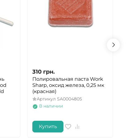
310
грн.
310
нь
Полировальная паста Work
Поли
Rod
Sharp, оксид железа, 0,25 мк
Shar
ld
(красная)
окси
(бел
Артикул
SA0004805
Арт
В наличии
В 
Купить
Ку