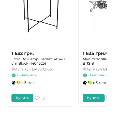
1 632
грн.
1 625
грн.
3 250
Стол Bo-Camp Harlem 40x40
Мультитопливна
cm Black (1404325)
BRS-8
Артикул
DAS302106
Артикул
BRS-
В наличии
В наличии
x 3 мес.
x 3 мес.
Купить
Купить