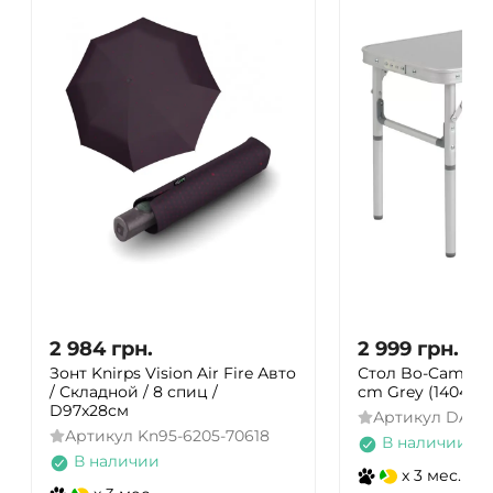
2 984
грн.
2 999
грн.
Зонт Knirps Vision Air Fire Авто
Стол Bo-Camp P
/ Складной / 8 спиц /
cm Grey (1404419
D97x28см
Артикул
DAS3
Артикул
Kn95-6205-70618
В наличии
В наличии
x 3 мес.