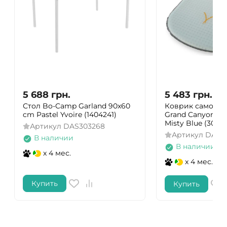
5 688
грн.
5 483
грн.
Стол Bo-Camp Garland 90x60
Коврик самона
cm Pastel Yvoire (1404241)
Grand Canyon Hat
Misty Blue (3062
Артикул
DAS303268
Артикул
DAS3
В наличии
В наличии
x 4 мес.
x 4 мес.
Купить
Купить