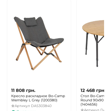
11 808
грн.
12 468
грн.
Кресло раскладное Bo-Camp
Стол Bo-Camp P
Wembley L Grey (1200380)
Round 90x90 cm
(1404656)
Артикул
DAS303840
Артикул
DAS30