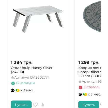
1 284
грн.
1 299
грн.
Стол Uquip Handy Silver
Коврик для пикн
(244110)
Camp Bilberry R
150 cm (180139)
Артикул
DAS302771
Артикул
93225
В наличии
Осталось нес
x 3 мес.
x 3 мес.
Купить
Купить