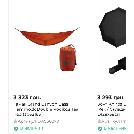
3 323
грн.
3 293
грн.
Гамак Grand Canyon Bass
Зонт Knirps U.09
Hammock Double Rooibos Tea
Мех / Складной /
Red (30621631)
D128x38см
Артикул
DAS303791
Артикул
Kn95 
В наличии
В наличии