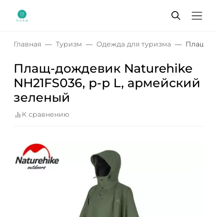
Главная
Туризм
Одежда для туризма
Плащ-дож
Плащ-дождевик Naturehike
NH21FS036, p-p L, армейский
зеленый
К сравнению