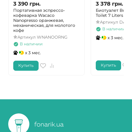
3 390
грн.
3 378
грн.
Портативная эспрессо-
Биотуалет Bo-Ca
кофеварка Wacaco
Toilet 7 Liters Gr
Nanopresso оранжевая,
Артикул
DAS30
механическая, для молотого
В наличии
кофе
Артикул
WNANOORNG
x 3 мес.
В наличии
x 3 мес.
Купить
Купить