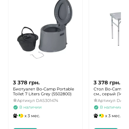
3 378
грн.
3 378
грн.
Биотуалет Bo-Camp Portable
Стол Bo-Camp P
Toilet 7 Liters Grey (5502800)
cм., серый (1404
Артикул
DAS301474
Артикул
DAS3
В наличии
В наличии
x 3 мес.
x 3 мес.