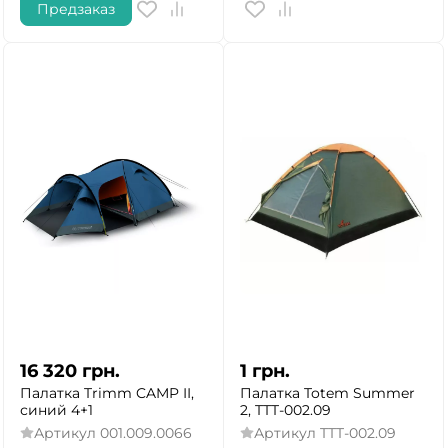
Предзаказ
16 320
грн.
1
грн.
Палатка Trimm CAMP II,
Палатка Totem Summer
синий 4+1
2, TTT-002.09
Артикул
001.009.0066
Артикул
TTT-002.09