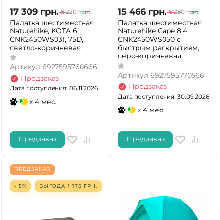
17 309
грн.
15 466
грн.
18 220
грн.
16 280
грн.
Палатка шестиместная
Палатка шестиместная
Naturehike, KOTA 6,
Naturehike Cape 8.4
CNK2450WS031, 75D,
CNK2450WS050 с
светло-коричневая
быстрым раскрытием,
серо-коричневая
Артикул
6927595760666
Артикул
6927595770566
Предзаказ
Предзаказ
Дата поступления: 06.11.2026
Дата поступления: 30.09.2026
x 4 мес.
x 4 мес.
Предзаказ
Предзаказ
ПРЕДЗАКАЗ
- 5%
ВЫГОДА
1 175
ГРН.