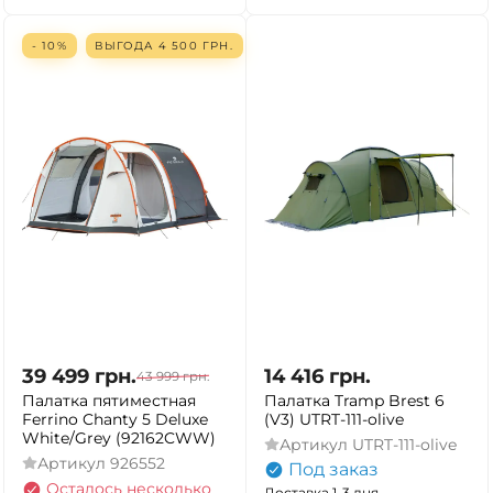
- 10%
ВЫГОДА
4 500
ГРН.
39 499
грн.
14 416
грн.
43 999
грн.
Палатка пятиместная
Палатка Tramp Brest 6
Ferrino Chanty 5 Deluxe
(V3) UTRT-111-olive
White/Grey (92162CWW)
Артикул
UTRT-111-olive
Артикул
926552
Под заказ
Осталось несколько
Доставка 1-3 дня