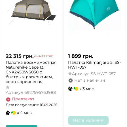
22 315
грн.
1 899
грн.
23 490
грн.
Палатка восьмиместная
Палатка Kilimanjaro 5, SS-
Naturehike Cape 13.1
HWT-057
CNK2450WS050 с
Артикул
SS-HWT-057
быстрым раскрытием,
Нет в наличии
серо-коричневая
x 3 мес.
Артикул
6927595763988
Предзаказ
Дата поступления: 16.09.2026
x 4 мес.
Нет в наличии