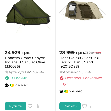
24 929
грн.
28 999
грн.
31 999
грн.
Палатка Grand Canyon
Палатка пятиместная
Indiana 8 Capulet Olive
Ferrino Join 5 Sand
(330036)
(92015QSS)
Артикул
DAS302742
Артикул
931774
В наличии
Осталось несколько
штук
x 4 мес.
x 4 мес.
Купить
Купить