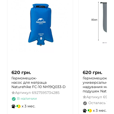
620
грн.
620
грн.
Гермомешок-
Гермомешок-на
насос для матраца
универсальный 
Naturehike FC-10 NH19Q033-D
надувания матр
подушек Natureh
Артикул
6927595734285
Артикул
69275
В наличии
Осталась 1 ш
x 3 мес.
x 3 мес.