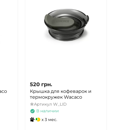
520
грн.
aco
Крышка для кофеварок и
термокружек Wacaco
Артикул
W_LID
В наличии
x 3 мес.