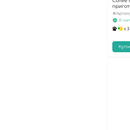
Coffee 
пригот
Артик
В на
x 3
Купи