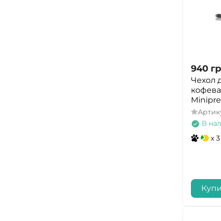
940
гр
Чехол 
кофева
Minipr
Артик
В на
x 3
Купи