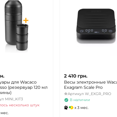
н.
2 410
грн.
уары для Wacaco
Весы электронные Wac
sso (резервуар 120 мл
Exagram Scale Pro
рзины)
Артикул
W_EXGR_PRO
ул
MINI_KIT3
В наличии
лось несколько штук
x 3 мес.
 мес.