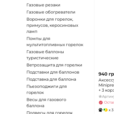
Газовые резаки
Газовые обогреватели
Воронки для горелок,
примусов, керосиновых
ламп
Помпы для
мультитопливных горелок
Газовые баллоны
туристические
Ветрозащита для горелки
Подставки для баллонов
940
гр
Подставка для баллона
Аксесс
Minipre
Пьезоподжиги для
+ 3 ко
горелок
Артик
Весы для газового
Оста
баллона
x 3
Подвесы для горелок