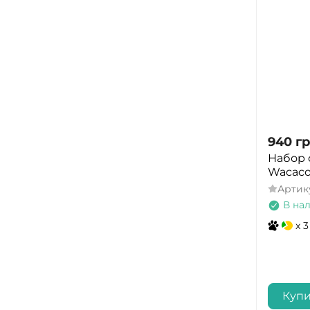
940
гр
Набор 
Wacaco
Артик
В на
x 3
Купи