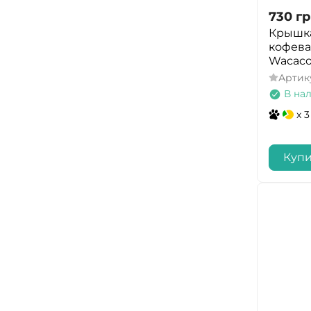
730
гр
Крышка
кофева
Wacac
Артик
В на
x 3
Купи