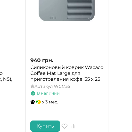
940
грн.
Силиконовый коврик Wacaco
o
Coffee Mat Large для
, NS),
приготовления кофе, 35 x 25
Артикул
WCM35
В наличии
x 3 мес.
Купить