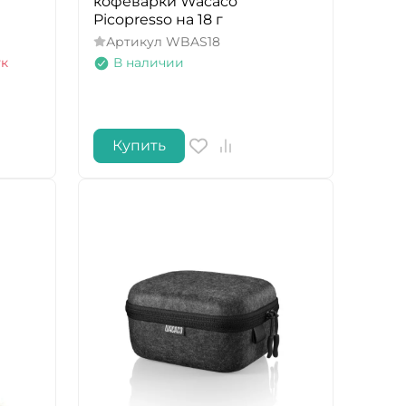
кофеварки Wacaco
Picopresso на 18 г
Артикул
WBAS18
ук
В наличии
Купить