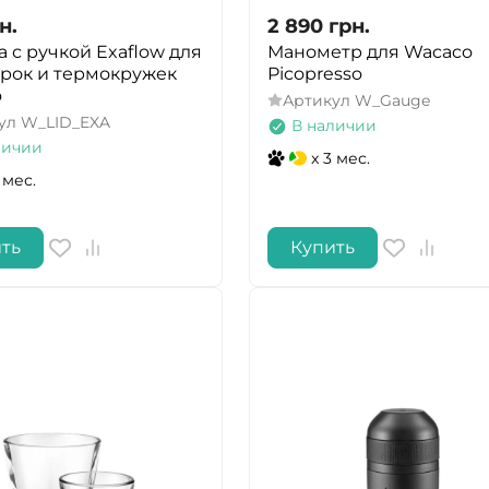
н.
2 890
грн.
 с ручкой Exaflow для
Манометр для Wacaco
рок и термокружек
Picopresso
o
Артикул
W_Gauge
ул
W_LID_EXA
В наличии
личии
x 3 мес.
 мес.
ть
Купить