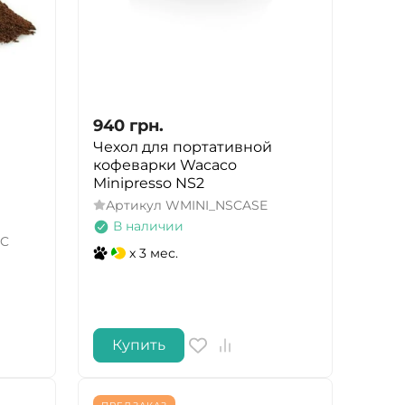
940
грн.
Чехол для портативной
кофеварки Wacaco
Minipresso NS2
Артикул
WMINI_NSCASE
В наличии
SC
x 3 мес.
Купить