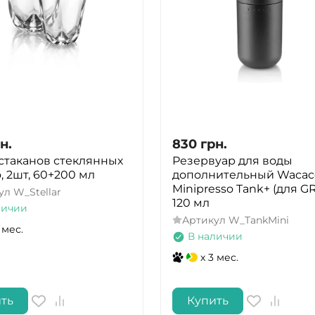
н.
830
грн.
стаканов стеклянных
Резервуар для воды
, 2шт, 60+200 мл
дополнительный Wacac
Minipresso Tank+ (для GR
ул
W_Stellar
120 мл
личии
Артикул
W_TankMini
 мес.
В наличии
x 3 мес.
ть
Купить