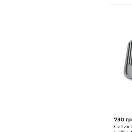
730
гр
Силико