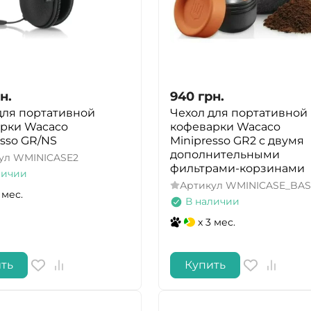
н.
940
грн.
для портативной
Чехол для портативной
рки Wacaco
кофеварки Wacaco
esso GR/NS
Minipresso GR2 с двумя
дополнительными
ул
WMINICASE2
фильтрами-корзинами
личии
Артикул
WMINICASE_BA
 мес.
В наличии
x 3 мес.
ть
Купить