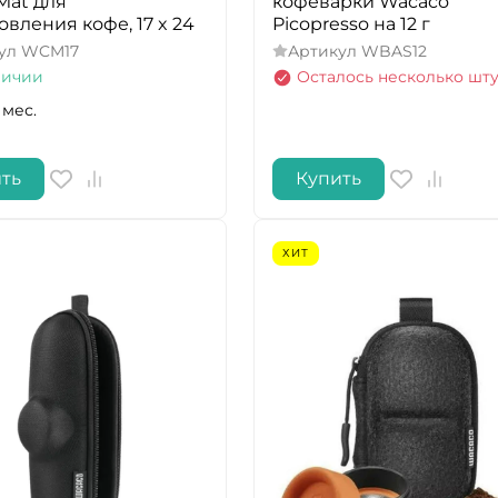
Mat для
кофеварки Wacaco
овления кофе, 17 x 24
Picopresso на 12 г
ул
WCM17
Артикул
WBAS12
личии
Осталось несколько шт
 мес.
ть
Купить
ХИТ