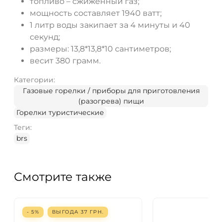
топливо – сжиженный газ;
мощность составляет 1940 ватт;
1 литр воды закипает за 4 минуты и 40
секунд;
размеры: 13,8*13,8*10 сантиметров;
весит 380 грамм.
Категории:
Газовые горелки / приборы для приготовления
(разогрева) пищи
Горелки туристические
Теги:
brs
Смотрите также
- 5%
ВЫГОДА
37
ГРН.