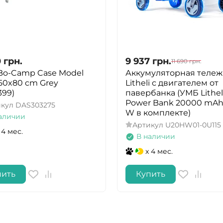
0
грн.
9 937
грн.
11 690
грн.
Bo-Camp Case Model
Аккумуляторная тележ
150x80 cm Grey
Litheli с двигателем от
399)
павербанка (УМБ Lithel
Power Bank 20000 mAh,
икул
DAS303275
W в комплекте)
аличии
Артикул
U20HW01-0U115
 4 мес.
В наличии
x 4 мес.
пить
Купить