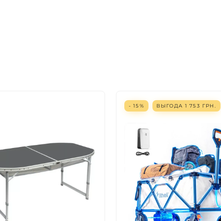
- 15%
ВЫГОДА
1 753
ГРН.