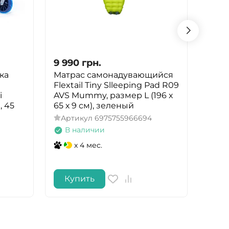
9 990
грн.
9 57
ка
Матрас самонадувающийся
Стол
Flextail Tiny Slleeping Pad R09
Oval
i
AVS Mummy, размер L (196 х
(1404
 45
65 х 9 см), зеленый
Арт
Артикул
6975755966694
В 
В наличии
x 4 мес.
Купить
Ку