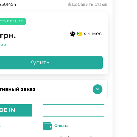
S301454
Добавить отзыв
СТУПЛЕНИЕ
x 4 мес.
грн.
чии
Купить
тивный заказ
DE IN
а
Оплата