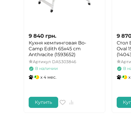
9 840
грн.
9 87
Кухня кемпинговая Bo-
Стол 
Camp Edith 65x45 cm
Oval 
Anthracite (1593652)
(1404
Артикул
DAS303846
Арт
В наличии
В н
x 4 мес.
x
Купить
Ку