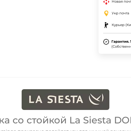
Новая почт
Укр почта
Курьер (Ки
Гарантия. 
(Собствен
а со стойкой La Siesta D