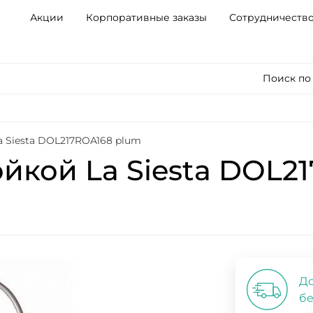
Акции
Корпоративные заказы
Сотрудничеств
Поиск по
a Siesta DOL217ROA168 plum
ойкой La Siesta DOL2
До
бе