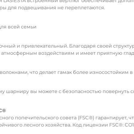
 LASIESTA встроенный вертлюг обеспечивает допол
уры для подвешивания не переплетаются.
для всей семьи
очный и привлекательный. Благодаря своей структ
к атмосферным воздействиям и имеет приятную глад
олокнами, что делает гамак более износостойким в
у шарниру вы можете с безопасностью повернуть с
C®
ого попечительского совета (FSC®) гарантирует, ч
ойчивого лесного хозяйства. Код лицензии FSC®: CO