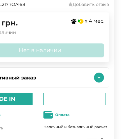
L217ROA168
Добавить отзыв
x 4 мес.
грн.
наличии
Нет в наличии
тивный заказ
DE IN
а
Оплата
Наличный и безналичный расчет
та