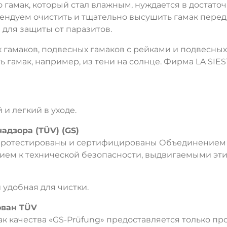
то гамак, который стал влажным, нуждается в достато
ндуем очистить и тщательно высушить гамак перед
 для защиты от паразитов.
х гамаков, подвесных гамаков с рейками и подвесных
 гамак, например, из тени на солнце. Фирма LA SIE
и легкий в уходе.
адзора (TÜV) (GS)
 протестированы и сертифицированы Объединением т
ием к технической безопасности, выдвигаемыми эти
 удобная для чистки.
ован TÜV
к качества «GS-Prüfung» предоставляется только п