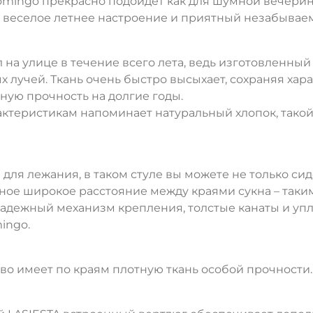
ngo прекрасно подойдет как для шумной вечеринки
т веселое летнее настроение и приятный незабывае
 на улице в течение всего лета, ведь изготовленный
 лучей. Ткань очень быстро высыхает, сохраняя хара
ную прочность на долгие годы.
ктеристикам напоминает натуральный хлопок, такой
я лежания, в таком стуле вы можете не только сидет
ное широкое расстояние между краями сукна – таки
адежный механизм крепления, толстые канаты и уп
ingo.
о имеет по краям плотную ткань особой прочности.