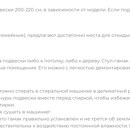
вески 200-220 см, в зависимости от модели. Если под
ДА
НЕТ
(семейные), предлагают достаточно места для откид
 подвески либо к потолку, либо к дереву. Стул-гамак
лые помещения. Его можно с легкостью демонтироват
можно стирать в стиральной машинке в деликатный р
нуры подвески вместе перед стиркой, чтобы избежат
тирки.
я сушить в машинке!
 что гамак правильно установлен и не трется об земл
вствительны к воздействию постоянной влажности.