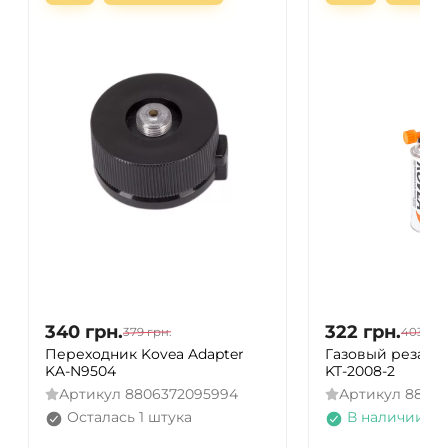
340
грн.
322
грн.
379
грн.
403
грн
Переходник Kovea Adapter
Газовый резак K
KA-N9504
KT-2008-2
Артикул
8806372095994
Артикул
8809
Осталась 1 штука
В наличии