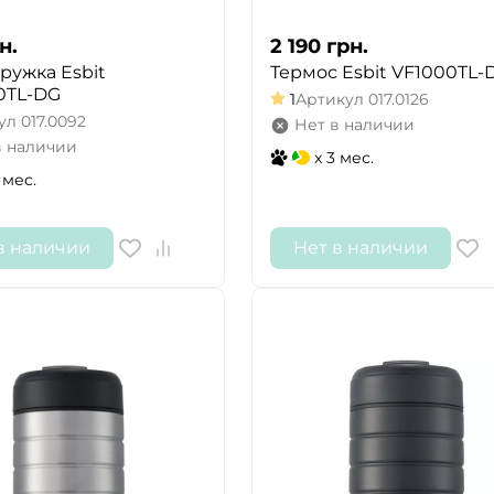
н.
2 190
грн.
ружка Esbit
Термос Esbit VF1000TL-
0TL-DG
1
Артикул
017.0126
ул
017.0092
Нет в наличии
в наличии
x 3 мес.
 мес.
в наличии
Нет в наличии