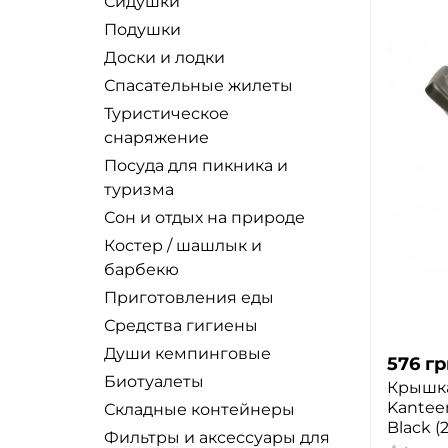
Сидушки
Треккинговые палки
AceCamp
Системы приготовления
Подушки
пищи
Фонари
Summit
Доски и лодки
Сковородки
Шатры
SureFire
Спасательные жилеты
Чайники
Элементы питания и ЗУ
Trimm
Туристическое
Плитки
Гидратор
Black Diamond
снаряжение
Аксессуары для
Одеяло
XLC
Посуда для пикника и
туристических горелок
Пончо
Primus
туризма
Газовые баллоны
Товары для туризма
Easy Camp
Сон и отдых на природе
Завтраки
Средства гигиены
Костер / шашлык и
Robens
Первые блюда
барбекю
Туристические горелки
Kilnex
Вторые блюда
Приготовления еды
Туристические аксессуары
Nite ize
Снеки
Средства гигиены
Еда туристическая
Coleman
Гамаки
Души кемпинговые
576
гр
Тележки
Kovea
Кресла
Биотуалеты
Крышка
Коврики, матрасы,
Silva
Kanteen
Туристические
Складные контейнеры
подушки
Кемпинг
Black (
раскладушки
Фильтры и аксессуары для
Дорожные сумки и