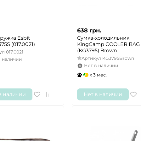
638
грн.
ружка Esbit
Сумка-холодильник
5S (017.0021)
KingCamp COOLER BAG 
(KG3795) Brown
ул
017.0021
Артикул
KG3795Brown
в наличии
Нет в наличии
x 3 мес.
в наличии
Нет в наличии