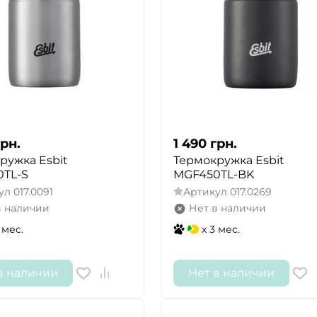
грн.
1 490
грн.
ружка Esbit
Термокружка Esbit
TL-S
MGF450TL-BK
ул
017.0091
Артикул
017.0269
в наличии
Нет в наличии
 мес.
x 3 мес.
в наличии
Нет в наличии