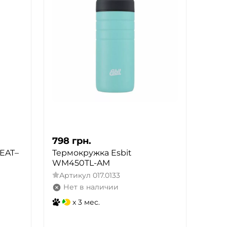
798
грн.
)EAT–
Термокружка Esbit
WM450TL-AM
Артикул
017.0133
Нет в наличии
x 3 мес.