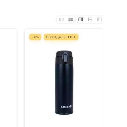
- 8%
ВЫГОДА
50
ГРН.