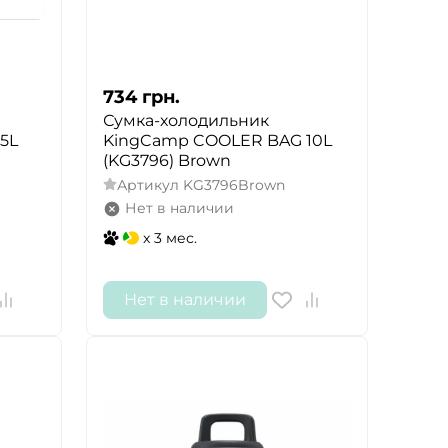
734
грн.
Сумка-холодильник
5L
KingCamp COOLER BAG 10L
(KG3796) Brown
Артикул
KG3796Brown
Нет в наличии
x 3 мес.
Нет в наличии