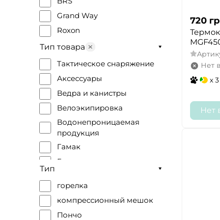
BRS
Grand Way
720
гр
Roxon
Термок
MGF45
NexTool
Тип товара
Артик
Gerber
Тактическое снаряжение
Нет 
Ganzo
Аксессуары
x 3
Morakniv
Ведра и канистры
Skif Outdoor
Велоэкипировка
Нет 
Husky
Водонепроницаемая
продукция
KingCamp
Гамак
Lafuma
Гермомешки и сумки
Magnum
Тип
Зонты
Marsupio
горелка
Инструменты
Millet
компрессионный мешок
Кухонные аксессуары
ML-Tactic
Пончо