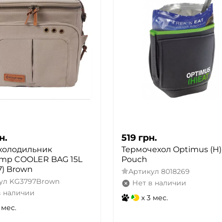
н.
519
грн.
холодильник
Термочехол Optimus (H
mp COOLER BAG 15L
Pouch
7) Brown
Артикул
8018269
ул
KG3797Brown
Нет в наличии
в наличии
x 3 мес.
 мес.