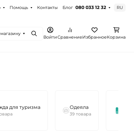
о
Помощь
Контакты
Блог
RU
080 033 12 32
 магазину
Поиск
Войти
Сравнение
Избранное
Корзина
да для туризма
Одеяла
Ко
товара
39 товара
828