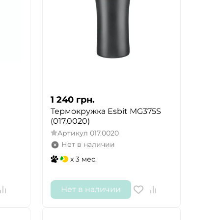
1 240
грн.
Термокружка Esbit MG375S
(017.0020)
Артикул
017.0020
Нет в наличии
x 3 мес.
Нет в наличии