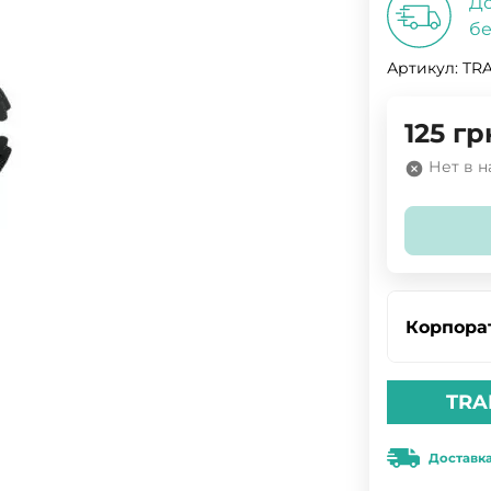
До
бе
Артикул:
TRA
125
гр
Нет в 
Корпора
TRA
Доставк