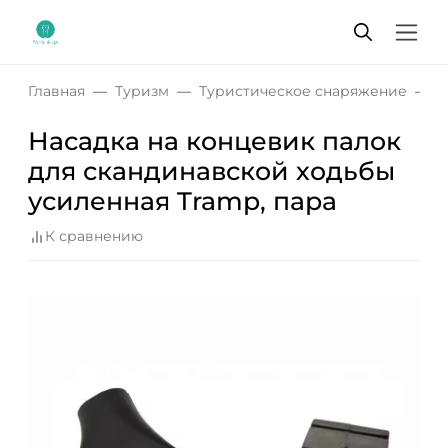
Главная
Туризм
Туристическое снаряжение
Н
Насадка на концевик палок
для скандинавской ходьбы
усиленная Tramp, пара
К сравнению