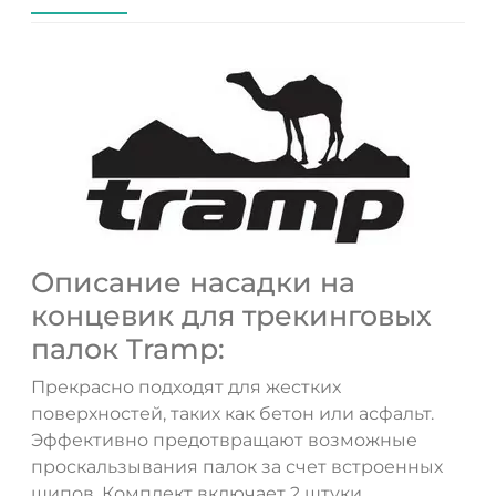
Описание насадки на
концевик для трекинговых
ДА
НЕТ
палок Tramp:
Прекрасно подходят для жестких
поверхностей, таких как бетон или асфальт.
Эффективно предотвращают возможные
проскальзывания палок за счет встроенных
шипов. Комплект включает 2 штуки.