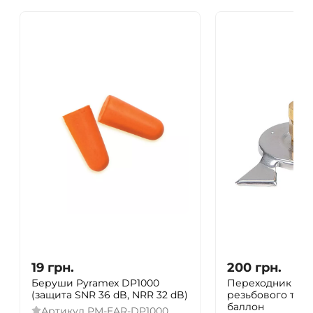
19
грн.
200
грн.
Беруши Pyramex DP1000
Переходник BRS
(защита SNR 36 dB, NRR 32 dB)
резьбового тип
баллон
Артикул
PM-EAR-DP1000