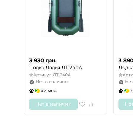
3 930
грн.
3 89
Лодка Ладья ЛТ-240А
Лодка
Артикул
ЛТ-240А
Арт
Нет в наличии
Нет
x 3 мес.
x
Нет в наличии
Не