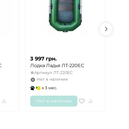
3 997
грн.
3 81
С
Лодка Ладья ЛТ-220ЕС
Лодк
Артикул
ЛТ-220ЕС
Арт
Нет в наличии
Не
x 3 мес.
Нет в наличии
Не