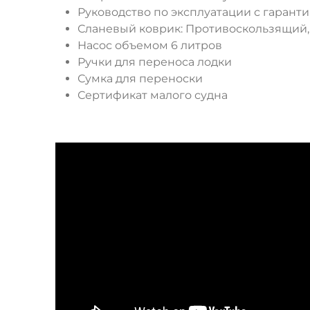
Руководство по эксплуатации с гаран
Сланевый коврик
: Противоскользящий,
Насос объемом 6 литров
Ручки для переноса лодки
Сумка для переноски
Сертификат малого судна