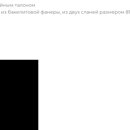
тийным талоном
 из бакелитовой фанеры, из двух сланей размером 8
ДА
НЕТ