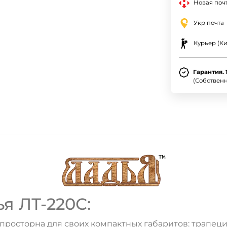
Новая почт
Укр почта
Курьер (Ки
Гарантия. 
(Собствен
я ЛТ-220С:
 просторна для своих компактных габаритов: трапе