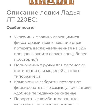
Описание лодки Ладья
ЛТ-220ЕС:
Особенности:
Уключины с завинчивающимися
фиксаторами, исключающие риск
потерять весла; увеличенная на 32%
площадь кокпита делает лодку более
просторной
Полноценные ручки для переноски
(нетипично для моделей данного
типоразмера)
Компактные габариты позволяют
форсировать даже самые узкие затоки;
удобное передвижное сиденье
ДА
НЕТ
Поворотные комбинированные
уключины (экопластик, металл с