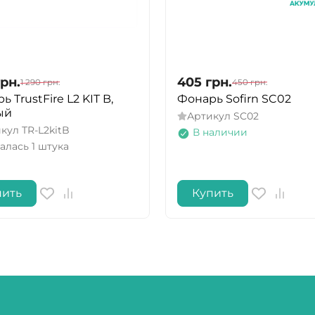
грн.
405
грн.
1 290
грн.
450
грн.
 TrustFire L2 KIT B,
Фонарь Sofirn SC02
ый
Артикул
SC02
икул
TR-L2kitB
В наличии
алась 1 штука
пить
Купить