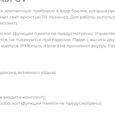
 компактным прибором в виде брелка, который пре
т свет яркостью 110 люменов. Для работы используе
мплект).
боскоп (функции памяти не предусмотрено). Управ
тся, не повредится при падении. Падая с высоты дву
рпуса: IPX8, пыль и влага не проникнет внутрь. Разм
ризма, активного отдыха;
ДА
НЕТ
 входит в комплект);
робоскоп (функции памяти не предусмотрено);