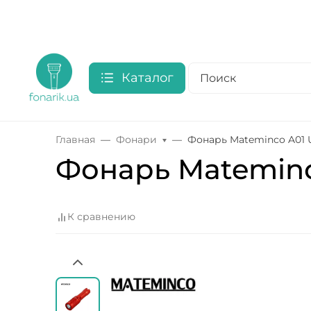
Каталог
Главная
Фонари
Фонарь Mateminсo A01 
Фонарь Mateminс
К сравнению