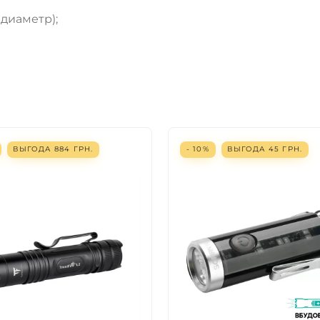
 диаметр);
ВЫГОДА
884
ГРН.
- 10%
ВЫГОДА
45
ГРН.