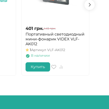
401
грн.
395
445
грн.
Портативный светодиодный
Ручн
мини-фонарик VIDEX VLF-
Nichi
AK012
Арт
1
Артикул
VLF-AK012
Ос
В наличии
Купить
Ку