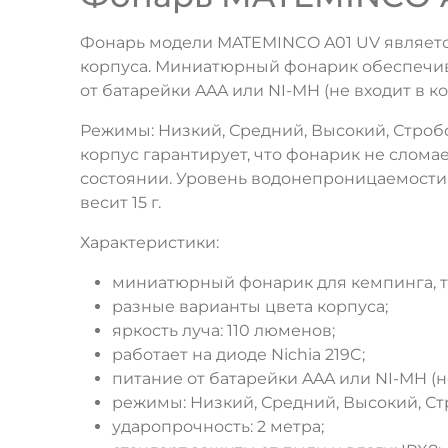
Фонарь модели MATEMINCO A01 UV является
корпуса. Миниатюрный фонарик обеспечивае
от батарейки AAA или NI-MH (не входит в ко
Режимы: Низкий, Средний, Высокий, Стро
корпус гарантирует, что фонарик не сломае
состоянии. Уровень водонепроницаемости ко
весит 15 г.
Характеристики:
миниатюрный фонарик для кемпинга, ту
разные варианты цвета корпуса;
яркость луча: 110 люменов;
работает на диоде Nichia 219C;
питание от батарейки AAA или NI-MH (не
режимы: Низкий, Средний, Высокий, Ст
ударопрочность: 2 метра;