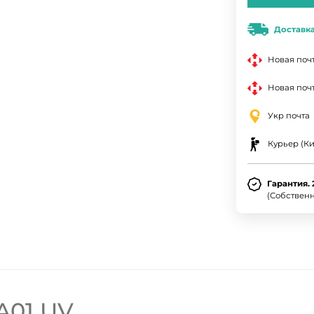
Доставк
Новая поч
Новая почт
Укр почта
Курьер (Ки
Гарантия. 
(Собствен
A01 UV