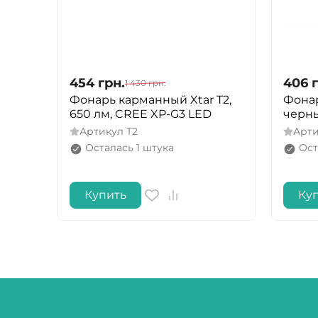
454
грн.
406
1 430
грн.
Фонарь карманный Xtar T2,
Фонарь
650 лм, CREE XP-G3 LED
черн
Артикул
T2
Арт
Осталась 1 штука
Ост
Купить
Ку