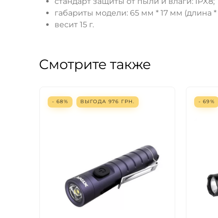
стандарт защиты от пыли и влаги: IPX8;
габариты модели: 65 мм * 17 мм (длина *
весит 15 г.
Смотрите также
- 68%
ВЫГОДА
976
ГРН.
- 69%