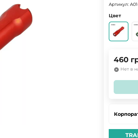
Артикул:
A01
Цвет
460
г
Нет в 
Корпора
TRA