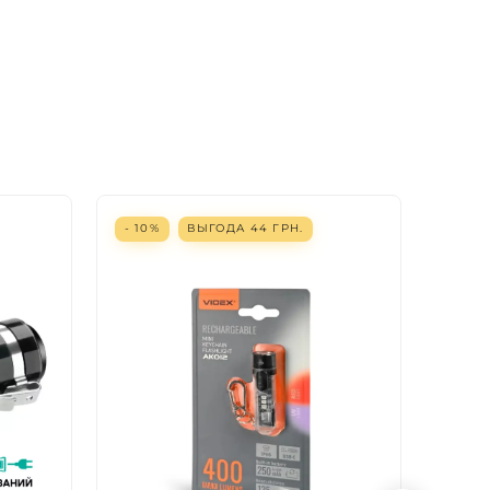
- 10%
ВЫГОДА
44
ГРН.
- 65%