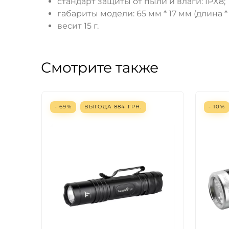
стандарт защиты от пыли и влаги: IPX8;
габариты модели: 65 мм * 17 мм (длина *
весит 15 г.
Смотрите также
- 69%
ВЫГОДА
884
ГРН.
- 10%