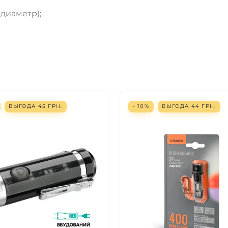
 диаметр);
ВЫГОДА
45
ГРН.
- 10%
ВЫГОДА
44
ГРН.