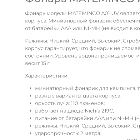
Фонарь модели MATEMINCO A01 UV является
корпуса. Миниатюрный фонарик обеспечивае
от батарейки AAA или NI-MH (не входит в ко
Режимы: Низкий, Средний, Высокий, Стро
корпус гарантирует, что фонарик не сломае
состоянии. Уровень водонепроницаемости ко
весит 15 г.
Характеристики:
миниатюрный фонарик для кемпинга, ту
разные варианты цвета корпуса;
яркость луча: 110 люменов;
работает на диоде Nichia 219C;
питание от батарейки AAA или NI-MH (не
режимы: Низкий, Средний, Высокий, Ст
ударопрочность: 2 метра;