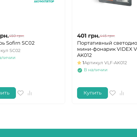
грн.
401
грн.
450
грн.
445
грн.
ь Sofirn SC02
Портативный светоди
мини-фонарик VIDEX V
икул
SC02
AK012
аличии
1
Артикул
VLF-AK012
В наличии
пить
Купить