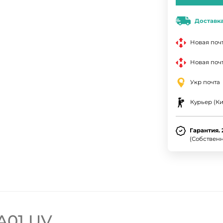
Доставк
Новая поч
Новая почт
Укр почта
Курьер (Ки
Гарантия. 
(Собствен
A01 UV