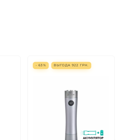
- 63%
ВЫГОДА
922
ГРН.
- 63%