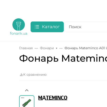
Каталог
Главная
Фонари
Фонарь Mateminсo A01 
Фонарь Mateminс
К сравнению