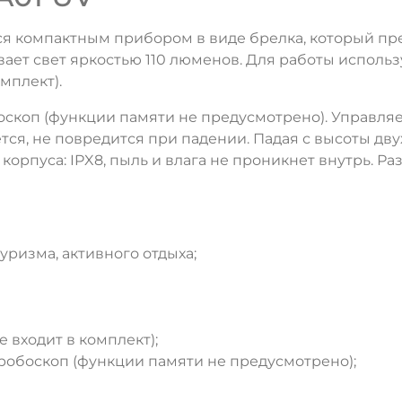
 компактным прибором в виде брелка, который пре
т свет яркостью 110 люменов. Для работы используе
мплект).
боскоп (функции памяти не предусмотрено). Управ
тся, не повредится при падении. Падая с высоты дву
рпуса: IPX8, пыль и влага не проникнет внутрь. Разм
ризма, активного отдыха;
ДА
НЕТ
 входит в комплект);
робоскоп (функции памяти не предусмотрено);