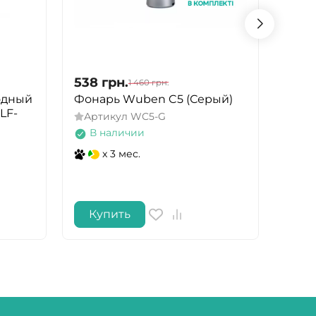
538
грн.
538
1 460
грн.
одный
Фонарь Wuben C5 (Серый)
Фона
LF-
Артикул
WC5-G
Арт
В наличии
В 
x 3 мес.
Купить
Ку