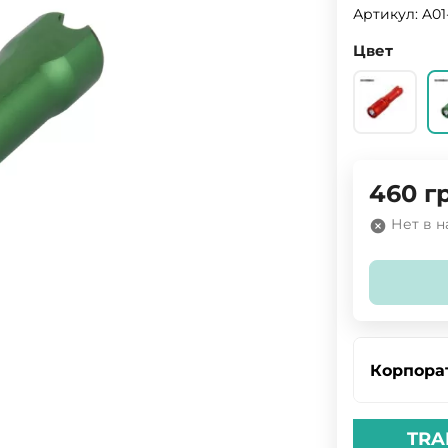
Артикул:
A01
Цвет
460
г
Нет в 
Корпора
TRA