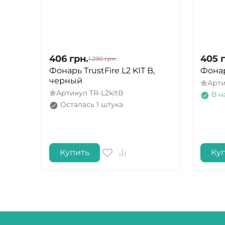
406
грн.
405
1 290
грн.
Фонарь TrustFire L2 KIT B,
Фонар
черный
Арт
Артикул
TR-L2kitB
В н
Осталась 1 штука
Купить
Ку