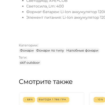
Светодиод: XPE+COB
Светосила, Lm: 400
Формат батареи: Li-Ion аккумулятор 12
Элемент питания: Li-Ion аккумулятор 1
Категории:
Фонари
Фонари по типу
Налобные фонари
Теги:
skif outdoor
Смотрите также
- 68%
ВЫГОДА
1 786
ГРН.
- 10%