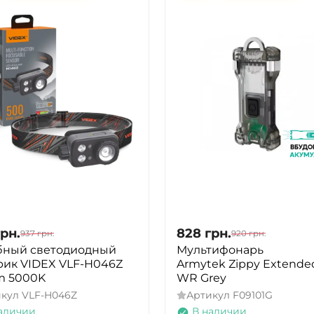
грн.
828
грн.
937
грн.
920
грн.
бный светодиодный
Мультифонарь
ик VIDEX VLF-H046Z
Armytek Zippy Extende
m 5000K
WR Grey
икул
VLF-H046Z
Артикул
F09101G
аличии
В наличии