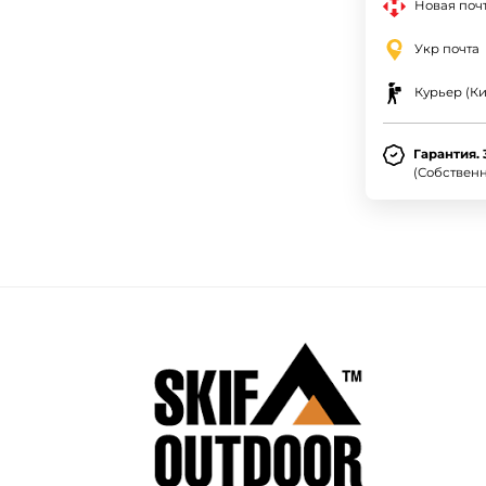
Новая почт
Укр почта
Курьер (Ки
Гарантия. 
(Собствен