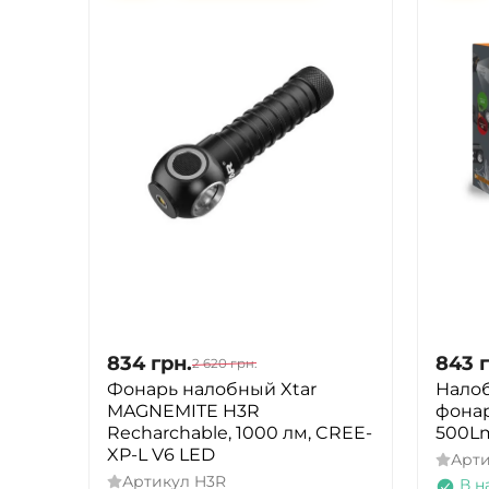
834
грн.
843
2 620
грн.
Фонарь налобный Xtar
Нало
MAGNEMITE H3R
фонар
Recharchable, 1000 лм, CREE-
500L
XP-L V6 LED
Арт
Артикул
H3R
В н