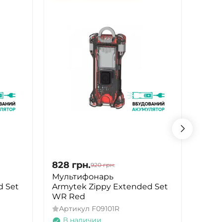
828
грн.
828
920
грн.
Мультифонарь
Муль
d Set
Armytek Zippy Extended Set
Army
WR Red
WR G
Артикул
F09101R
Арт
В наличии
В 