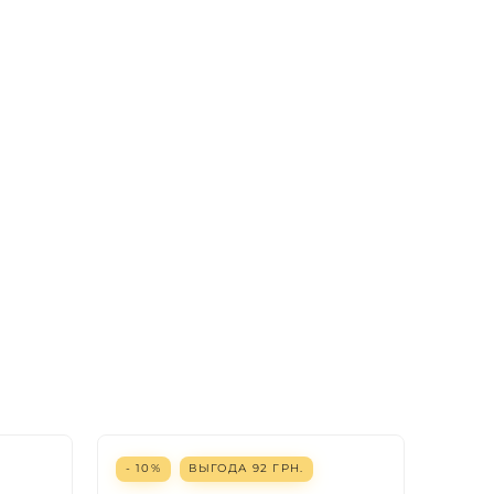
- 10%
ВЫГОДА
92
ГРН.
- 10%