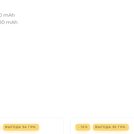
ДА
НЕТ
00 mAh
200 mAh
ВЫГОДА
94
ГРН.
- 10%
ВЫГОДА
92
ГРН.