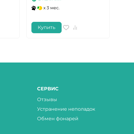
x 3 мес.
Купить
Ку
СЕРВИС
Отзывы
Устранение неполадок
Обмен фонарей