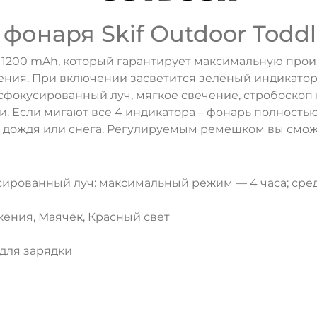
онаря Skif Outdoor Toddl
200 mAh, который гарантирует максимальную произ
жения. При включении засветится зеленый индикато
сфокусированный луч, мягкое свечение, стробоскоп
. Если мигают все 4 индикатора – фонарь полностью
я дождя или снега. Регулируемым ремешком вы смож
рованный луч: максимальный режим — 4 часа; средн
ения, Маячек, Красный свет
 для зарядки