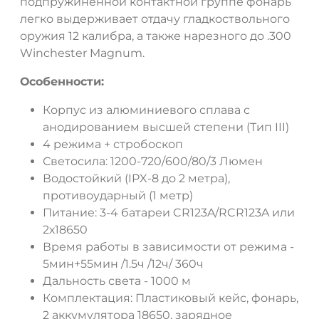
подпружиненной контактной группе фонарь
легко выдерживает отдачу гладкоствольного
оружия 12 калибра, а также нарезного до .300
Winchester Magnum.
Особенности:
Корпус из алюминиевого сплава с
анодированием высшей степени (Тип III)
4 режима + стробоскоп
Светосила: 1200-720/600/80/3 Люмен
Водостойкий (IPX-8 до 2 метра),
противоударный (1 метр)
Питание: 3-4 батареи CR123A/RCR123A или
2х18650
Время работы в зависимости от режима -
5мин+55мин /1.5ч /12ч/ 360ч
Дальность света - 1000 м
Комплектация: Пластиковый кейс, фонарь,
2 аккумулятора 18650, зарядное