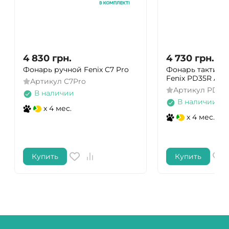
4 830
грн.
4 730
грн.
Фонарь ручной Fenix ​​C7 Pro
Фонарь тактиче
Fenix PD35R ACE
Артикул
C7Pro
Артикул
PD35
В наличии
В наличии
x 4 мес.
x 4 мес.
Купить
Купить