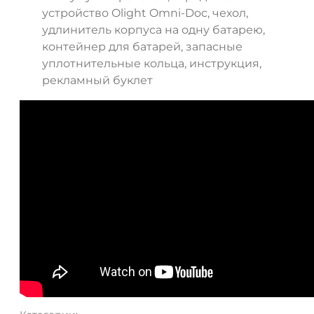
устройство Olight Omni-Doc, чехол,
удлинитель корпуса на одну батарею,
контейнер для батарей, запасные
уплотнительные кольца, инструкция,
рекламный буклет
ДА
НЕТ