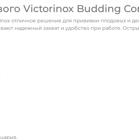
го Victorinox Budding Com
inox отличное решение для прививки плодовых и д
вают надежный захват и удобство при работе. Остр
;
ДА
НЕТ
йцария.