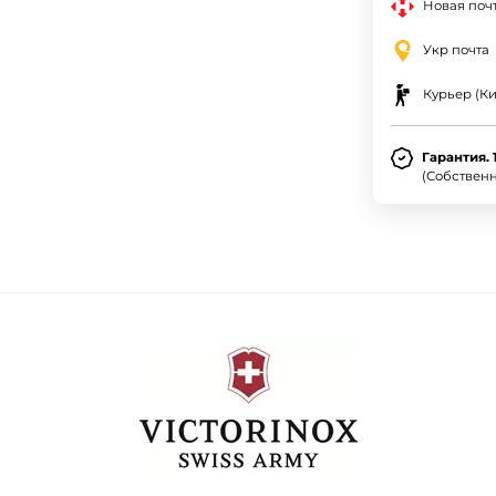
Новая почт
Укр почта
Курьер (Ки
Гарантия. 
(Собствен