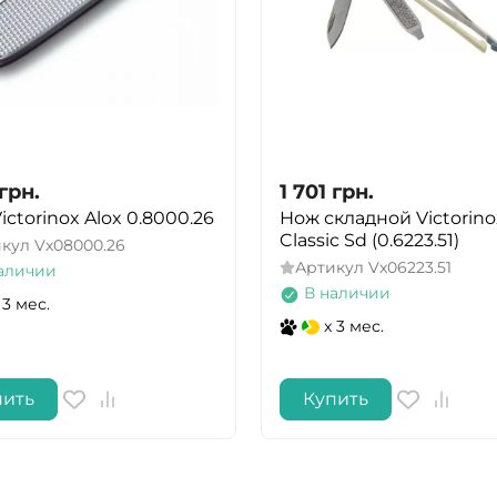
грн.
1 701
грн.
ictorinox Alox 0.8000.26
Нож складной Victorino
Classic Sd (0.6223.51)
икул
Vx08000.26
Артикул
Vx06223.51
аличии
В наличии
 3 мес.
x 3 мес.
пить
Купить