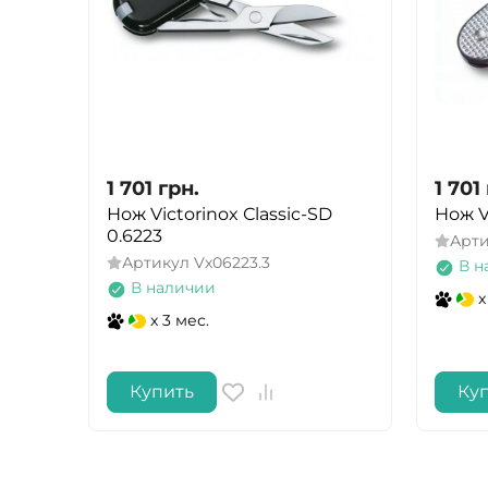
1 701
грн.
1 701
Нож Victorinox Сlassic-SD
Нож V
0.6223
Арт
Артикул
Vx06223.3
В н
В наличии
x
x 3 мес.
Купить
Ку