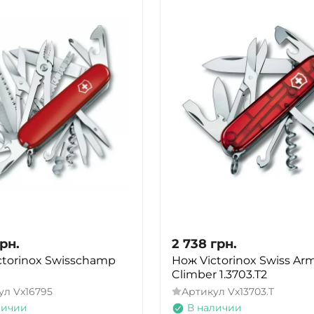
рн.
2 738
грн.
ctorinox Swisschamp
Нож Victorinox Swiss Ar
Climber 1.3703.T2
ул
Vx16795
Артикул
Vx13703.T
личии
В наличии