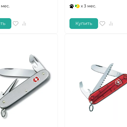
 мес.
x 3 мес.
ДА
НЕТ
ть
Купить