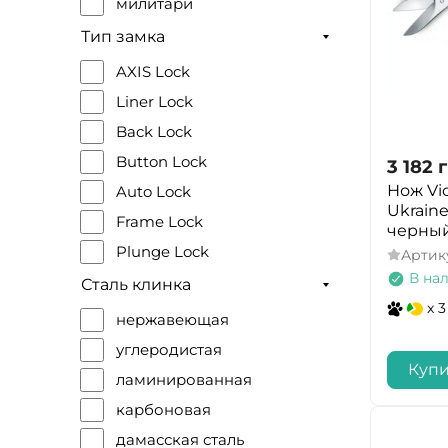
милитари
Easy Camp
швейцарский
Тип замка
Real Avid
мачете
AXIS Lock
Bo-Camp
универсальный
Liner Lock
Outwell
кухонный
Back Lock
SOG
тренировочный
Button Lock
3 182
г
Civivi
тычковый
Нож Vi
Auto Lock
Grossman
Ukraine
метательный
Frame Lock
черны
Active
для работы по дереву
Plunge Lock
Артик
Boker
шейный
В на
Slip Joint
Сталь клинка
Skif
рабочий
x 3
Tri-Ad Lock
нержавеющая
Tramontina
бабочка
Ram Safe Lock
углеродистая
Artisan
для сборки грибов
Купи
Smart-lock
ламинированная
Bestech
выкидной
Action Stopper
карбоновая
Blade Brothers
брелок
Ring Lock
дамасская сталь