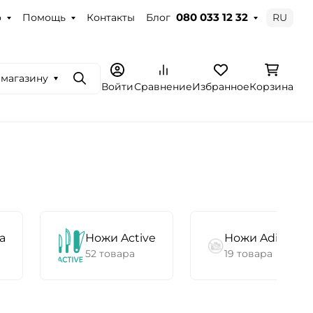
о
Помощь
Контакты
Блог
RU
080 033 12 32
 магазину
Поиск
Войти
Сравнение
Избранное
Корзина
а
Ножи Active
Ножи Adimanti
52 товара
19 товара