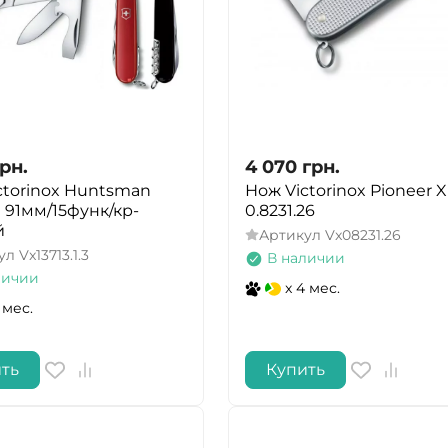
рн.
4 070
грн.
ctorinox Huntsman
Нож Victorinox Pioneer X
 91мм/15функ/кр-
0.8231.26
й
Артикул
Vx08231.26
ул
Vx13713.1.3
В наличии
личии
x 4 мес.
 мес.
ть
Купить