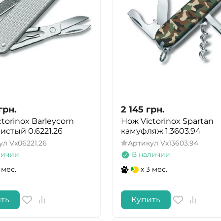
грн.
2 145
грн.
torinox Barleycorn
Нож Victorinox Spartan
истый 0.6221.26
камуфляж 1.3603.94
ул
Vx06221.26
Артикул
Vx13603.94
личии
В наличии
 мес.
x 3 мес.
ть
Купить