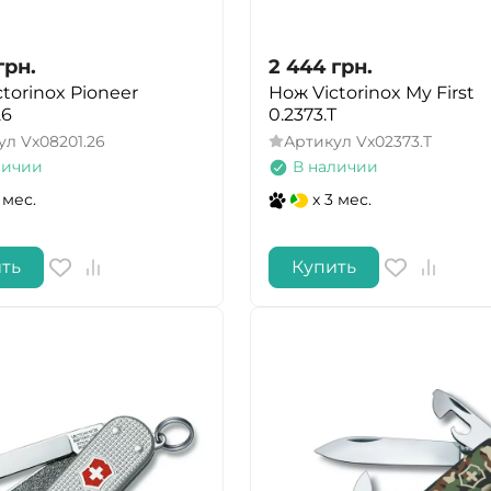
грн.
2 444
грн.
torinox Pioneer
Нож Victorinox My First
26
0.2373.T
ул
Vx08201.26
Артикул
Vx02373.T
личии
В наличии
 мес.
x 3 мес.
ть
Купить