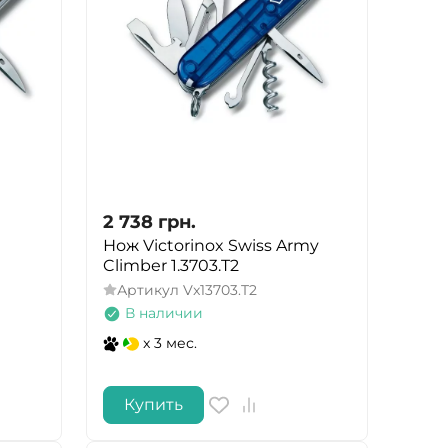
2 738
грн.
Нож Victorinox Swiss Army
Climber 1.3703.T2
Артикул
Vx13703.T2
В наличии
x 3 мес.
Купить