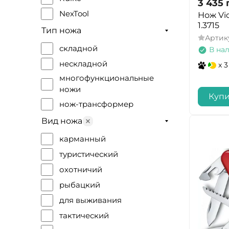
3 435
NexTool
Нож Vi
1.3715
Gerber
Тип ножа
Артик
Ganzo
складной
В на
Morakniv
нескладной
x 3
Spyderco
многофункциональные
ножи
Firebird
Купи
нож-трансформер
Tramp
Вид ножа
Lansky
Leatherman
карманный
Nitecore
туристический
Munkees
охотничий
Manker
рыбацкий
Summit
для выживания
True Utility
тактический
Primus