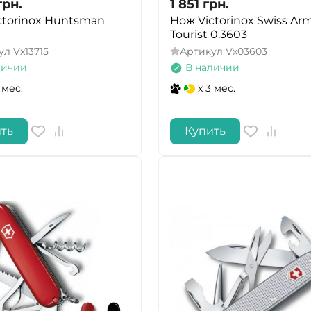
грн.
1 851
грн.
ctorinox Huntsman
Нож Victorinox Swiss Arm
Tourist 0.3603
ул
Vx13715
Артикул
Vx03603
личии
В наличии
 мес.
x 3 мес.
ть
Купить