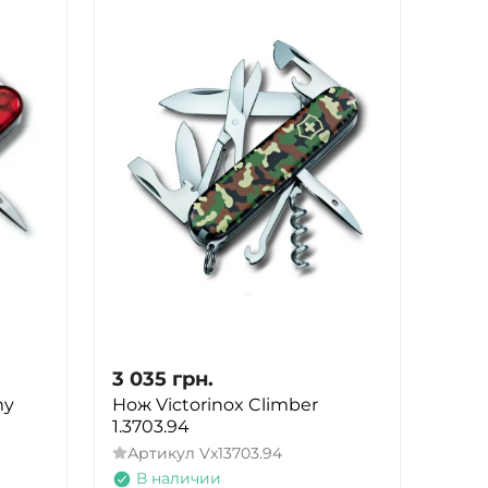
3 035
грн.
my
Нож Victorinox Climber
1.3703.94
Артикул
Vx13703.94
В наличии