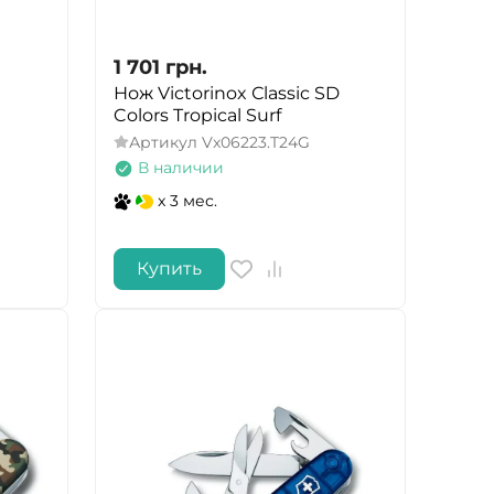
1 701
грн.
Нож Victorinox Сlassic SD
Colors Tropical Surf
Артикул
Vx06223.T24G
В наличии
x 3 мес.
Купить