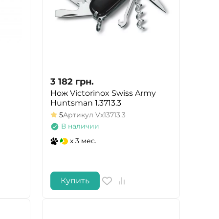
3 182
грн.
Нож Victorinox Swiss Army
Huntsman 1.3713.3
5
Артикул
Vx13713.3
В наличии
x 3 мес.
Купить