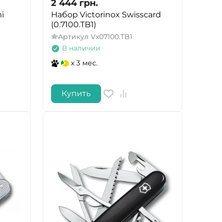
2 444
грн.
i
Набор Victorinox Swisscard
(0.7100.TB1)
Артикул
Vx07100.TB1
В наличии
x 3 мес.
Купить