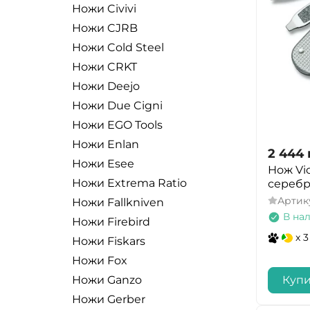
Lionsteel
clip point
Ножи Civivi
стальной
Maserin
AXIS Assist Flipper
Ножи CJRB
пурпурный
Master USA
Ножи Cold Steel
Auto Axis Lock
светло-зеленый
Ножи CRKT
Mcusta
Auto
бирюзовый
Ножи Deejo
MTech USA
Bali-Song
светло-серый
Ножи Due Cigni
Peltonen
Auto-AXIS
серо-зеленый
Ножи EGO Tools
Pohl Force
Ram-Lok
коричневый
Ножи Enlan
Pro-Tech
XR Lock
2 444
Темно-зеленый
Ножи Esee
Нож Vic
Rondell
Lock Back
серый
Ножи Extrema Ratio
серебр
Sencut
AXIS-Assist
Артик
бронзовый
Ножи Fallkniven
Steel Will
Brass with locking
В на
Ножи Firebird
бордовый
Tac-Force
Nested Liner Lock
x 3
Ножи Fiskars
персиковый
Біла Зброя
Ratchet
Ножи Fox
салатовый
KA
Bolster Lock
Купи
Ножи Ganzo
васильковый
Rough Rider
Slip-joint
Ножи Gerber
мятный