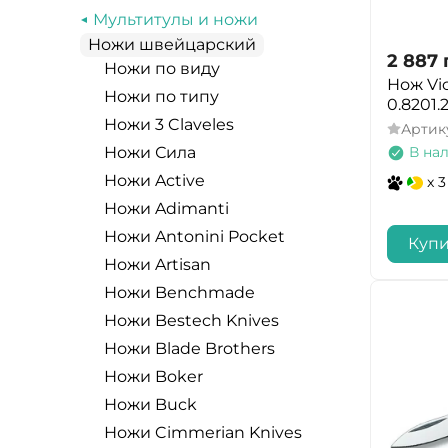
Traveler
коричневый
Sliding Button Lock
Мультитулы и ножи
синий, голубой
CRKT
оливковый
Ножи швейцарский
SlipIt
фиолетовый
2 887
MAM
Ножи по виду
фиолетовый
Spring Assist Liner
разноцветный
Нож Vic
Fallkniven
Ножи по типу
голубой
0.8201.
Kinematic
черный+оранжевый
Ножи 3 Claveles
Samura
Артик
Темно-серый
SafeSpin™ с флиппером
карбон
В на
Ножи Сила
Outdoor Edge
бежевый
Atlas Lock
оранжевый
Ножи Active
x 3
Due Cigni
желтый
Dura Lock
дерево
Ножи Adimanti
Zero Tolerance
розовый
Crossbar Lock
оливковый
Ножи Antonini Pocket
Купи
Acta Non Verba
SuperLock
песочный
Ножи Artisan
Amare Knives
Liner lock + блокиратор
желтый
Ножи Benchmade
Benchmade
Thumb Up
синий
Ножи Bestech Knives
Blaser
Frrame lock
Ножи Blade Brothers
красный
Enlan
Slide Lock
Ножи Boker
темно-серый
Esee
Virobloc
Ножи Buck
темно-бежевый
Karesuandokniven
Push-button lock
Ножи Cimmerian Knives
золотой