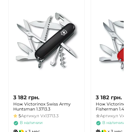
3 182
грн.
3 182
грн.
Нож Victorinox Swiss Army
Нож Victorinox 
Huntsman 1.3713.3
Fisherman 1.4733
5
Артикул
Vx13713.3
Артикул
Vx147
В наличии
В наличии
x 3 мес.
x 3 мес.