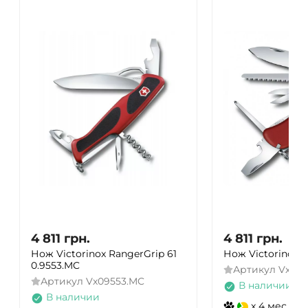
4 811
грн.
4 811
грн.
Нож Victorinox RangerGrip 61
Нож Victorinox O
0.9553.MC
Артикул
Vx085
Артикул
Vx09553.MC
В наличии
В наличии
x 4 мес.