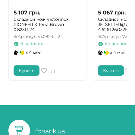
5 107
грн.
5 067
грн.
Складной нож Victorinox
Складной нож Vi
PIONEER X Terra Brown
JETSETTER@WO
0.8231.L24
4.6261.26G32B1
Артикул
Vx08231.L24
Артикул
Vx462
В наличии
В наличии
x 4 мес.
x 4 мес.
Купить
Купить