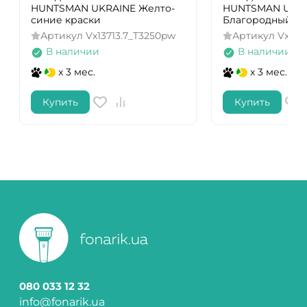
HUNTSMAN UKRAINE Желто-
HUNTSMAN UKR
синие краски
Благородный С
Артикул
Vx13713.7_T3250pw
Артикул
Vx137
В наличии
В наличии
x 3 мес.
x 3 мес.
Купить
Купить
080 033 12 32
info@fonarik.ua