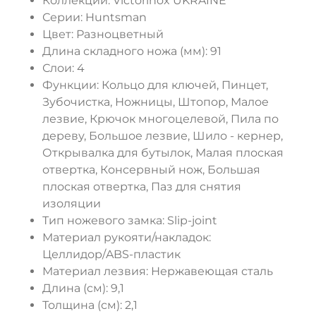
Коллекции:
Victorinox UKRAINE
Серии:
Huntsman
Цвет:
Разноцветный
Длина складного ножа (мм):
91
ДА
НЕТ
Слои:
4
Функции:
Кольцо для ключей, Пинцет,
Зубочистка, Ножницы, Штопор, Малое
лезвие, Крючок многоцелевой, Пила по
дереву, Большое лезвие, Шило - кернер,
Открывалка для бутылок, Малая плоская
отвертка, Консервный нож, Большая
плоская отвертка, Паз для снятия
изоляции
Тип ножевого замка:
Slip-joint
Материал рукояти/накладок:
Целлидор/ABS-пластик
Материал лезвия:
Нержавеющая сталь
Длина (cм):
9,1
Толщина (см):
2,1