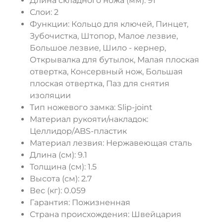
Длина складного ножа (мм):
91
Слои:
2
Функции:
Кольцо для ключей, Пинцет,
Зубочистка, Штопор, Малое лезвие,
Большое лезвие, Шило - кернер,
Открывалка для бутылок, Малая плоская
отвертка, Консервный нож, Большая
плоская отвертка, Паз для снятия
изоляции
Тип ножевого замка:
Slip-joint
Материал рукояти/накладок:
Целлидор/ABS-пластик
Материал лезвия:
Нержавеющая сталь
Длина (cм):
9.1
Толщина (см):
1.5
Высота (см):
2.7
Вес (кг):
0.059
Гарантия:
Пожизненная
Страна происхождения:
Швейцария