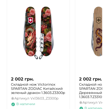
2 002
грн.
2 002
грн.
Складной нож Victorinox
Складной нож Vi
SPARTAN ZODIAC Китайский
SPARTAN ZODIA
зеленый дракон 1.3603.Z3300p
Деревянный др
1.3603.7.Z3310h
Артикул
Vx13603_Z3300p
Артикул
Vx136
В наличии
В наличии