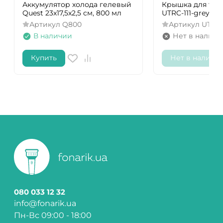
Аккумулятор холода гелевый
Крышка для те
Quest 23x17,5x2,5 см, 800 мл
UTRC-111-grey
Артикул
Q800
Артикул
UTRC-
В наличии
Нет в наличи
Купить
Нет в наличи
080 033 12 32
info@fonarik.ua
Пн-Вс 09:00 - 18:00