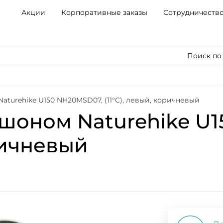
Акции
Корпоративные заказы
Сотрудничеств
Поиск по
aturehike U150 NH20MSD07, (11°C), левый, коричневый
шоном Naturehike U
оричневый