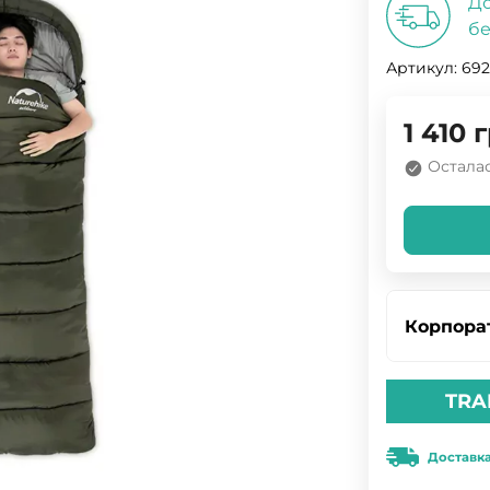
До
бе
Артикул:
692
1 410
г
Осталас
Корпора
TRA
Доставк