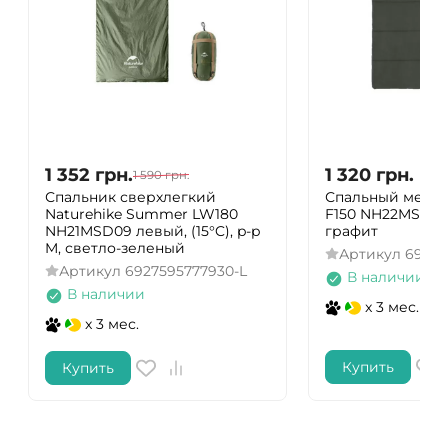
1 352
грн.
1 320
грн.
1 590
грн.
Спальник сверхлегкий
Спальный мешок
Naturehike Summer LW180
F150 NH22MSD05
NH21MSD09 левый, (15°C), p-p
графит
M, светло-зеленый
Артикул
69275
Артикул
6927595777930-L
В наличии
В наличии
x 3 мес.
x 3 мес.
Купить
Купить