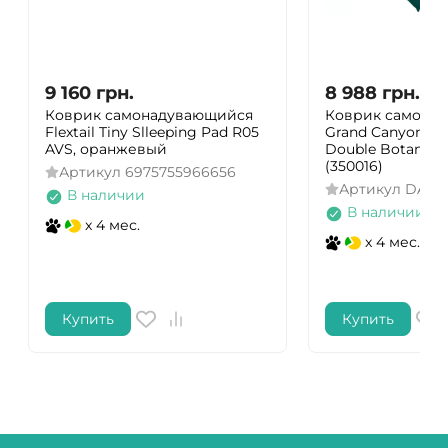
9 160
грн.
8 988
грн.
Коврик самонадувающийся
Коврик самона
Flextail Tiny Slleeping Pad R05
Grand Canyon Ha
AVS, оранжевый
Double Botanica
(350016)
Артикул
6975755966656
Артикул
DAS3
В наличии
В наличии
x 4 мес.
x 4 мес.
Купить
Купить