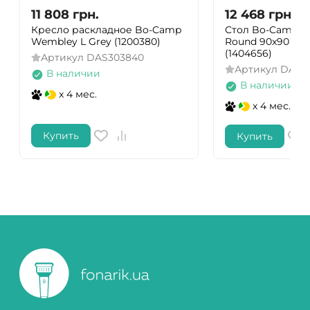
11 808
грн.
12 468
грн.
Кресло раскладное Bo-Camp
Стол Bo-Camp P
Wembley L Grey (1200380)
Round 90x90 cm
(1404656)
Артикул
DAS303840
Артикул
DAS30
В наличии
В наличии
x 4 мес.
x 4 мес.
Купить
Купить