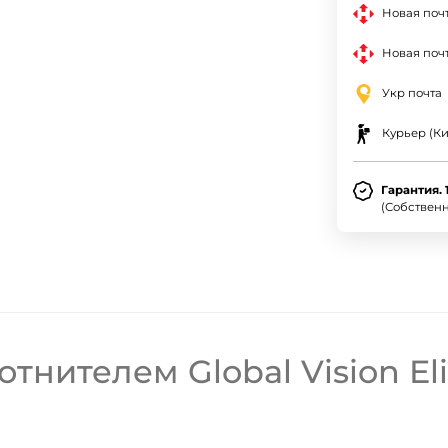
Новая поч
Новая почт
Укр почта
Курьер (Ки
Гарантия. 
(Собствен
нителем Global Vision Elim