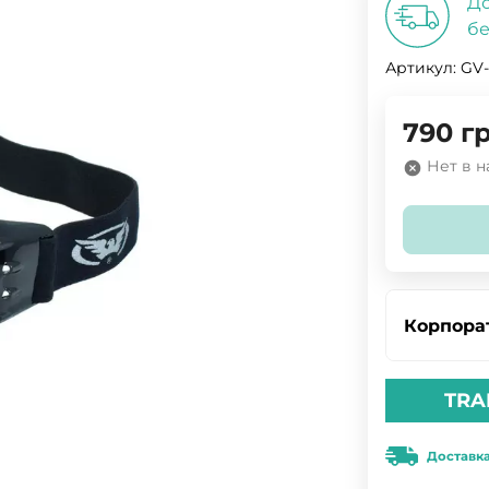
До
бе
Артикул:
GV-
790
гр
Нет в 
Корпора
TRA
Доставк