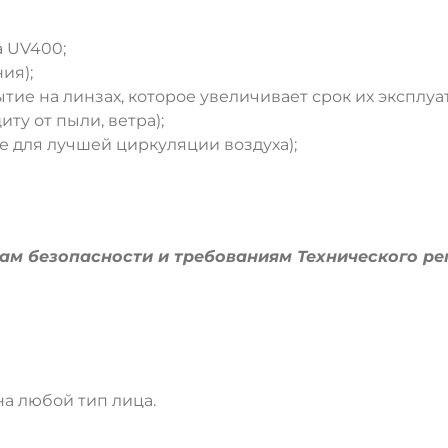
ДА
НЕТ
а UV400;
ия);
тие на линзах, которое увеличивает срок их эксплуа
ту от пыли, ветра);
е для лучшей циркуляции воздуха);
м безопасности и требованиям Технического ре
а любой тип лица.