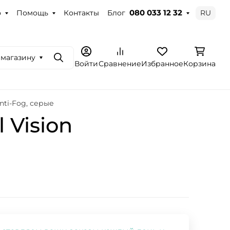
о
Помощь
Контакты
Блог
RU
080 033 12 32
 магазину
Поиск
Войти
Сравнение
Избранное
Корзина
nti-Fog, серые
 Vision