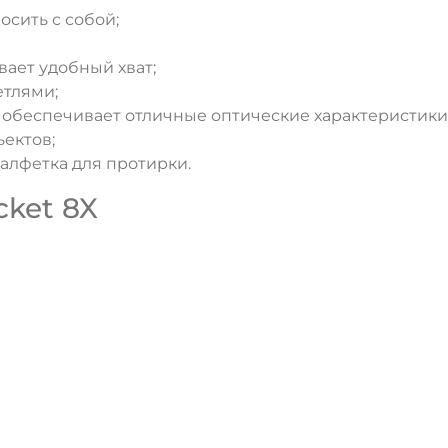
осить с собой;
ает удобный хват;
етлями;
s обеспечивает отличные оптические характеристики
ектов;
салфетка для протирки.
cket 8X
ДА
НЕТ