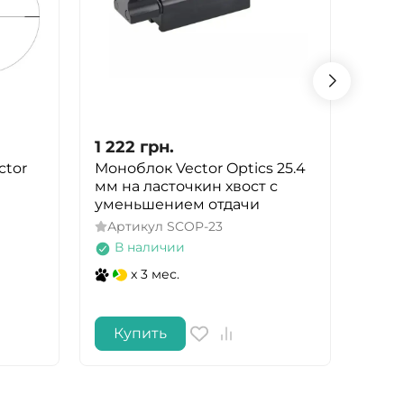
1 222
грн.
68 4
ctor
Моноблок Vector Optics 25.4
Приц
мм на ласточкин хвост с
EOTe
уменьшением отдачи
точк
Артикул
SCOP-23
Арт
В наличии
В 
x 3 мес.
Купить
Ку