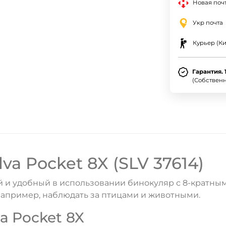
Новая почт
Укр почта
Курьер (Ки
Гарантия. 
(Собствен
va Pocket 8X (SLV 37614)
ный и удобный в использовании бинокуляр с 8-крат
например, наблюдать за птицами и животными.
 Pocket 8X