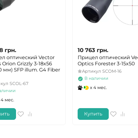
88
грн.
10 763
грн.
л оптический Vector
Прицел оптический Ve
 Orion Grizzly 3-18x56
Optics Forester 3-15x50
 мм) SFP illum. G4 Fiber
Артикул
SCOM-16
В наличии
икул
SCOL-67
x 4 мес.
аличии
 4 мес.
пить
Купить