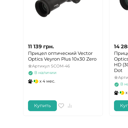
11 139
грн.
14 2
Прицел оптический Vector
Прице
Optics Veyron Plus 10x30 Zero
Optics
HD (30
Артикул
SCOM-46
Dot
В наличии
Арт
x 4 мес.
В н
x
Купить
Ку