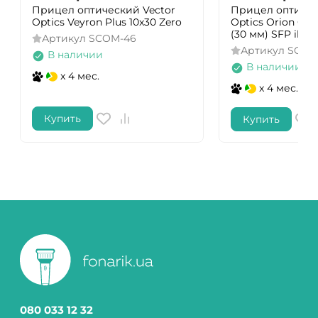
Прицел оптический Vector
Прицел оптичес
Optics Veyron Plus 10x30 Zero
Optics Orion Griz
(30 мм) SFP illum
Артикул
SCOM-46
Артикул
SCOL
В наличии
В наличии
x 4 мес.
x 4 мес.
Купить
Купить
080 033 12 32