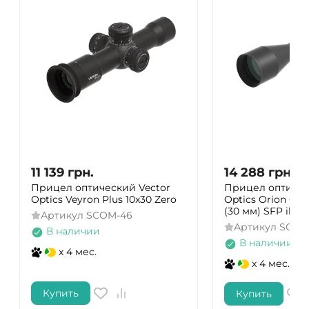
11 139
грн.
14 288
грн.
Прицел оптический Vector
Прицел оптичес
Optics Veyron Plus 10x30 Zero
Optics Orion Griz
(30 мм) SFP illum
Артикул
SCOM-46
Артикул
SCOL
В наличии
В наличии
x 4 мес.
x 4 мес.
Купить
Купить