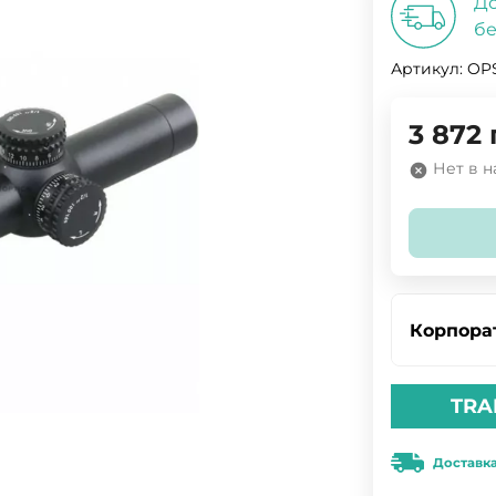
До
бе
Артикул:
OPS
3 872
Нет в 
Корпора
TRA
Доставк