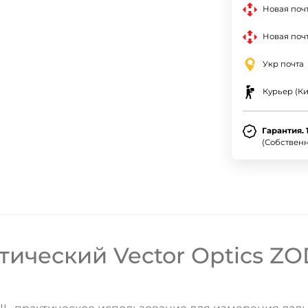
Новая поч
Новая почт
Укр почта
Курьер (Ки
Гарантия. 
(Собствен
ческий Vector Optics ZOD 