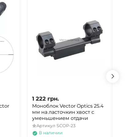
1 222
грн.
68 4
ctor
Моноблок Vector Optics 25.4
Приц
мм на ласточкин хвост с
EOTe
уменьшением отдачи
точк
Артикул
SCOP-23
Арт
В наличии
В 