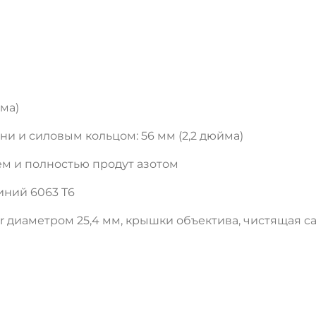
ДА
НЕТ
йма)
и и силовым кольцом: 56 мм (2,2 дюйма)
аем и полностью продут азотом
ний 6063 T6
r диаметром 25,4 мм, крышки объектива, чистящая сал