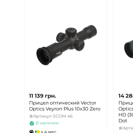
11 139
грн.
14 2
Прицел оптический Vector
Прице
Optics Veyron Plus 10x30 Zero
Optics
HD (30
Артикул
SCOM-46
Dot
В наличии
Арт
x 4 мес.