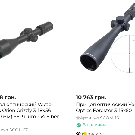
88
грн.
10 763
грн.
л оптический Vector
Прицел оптический Ve
 Orion Grizzly 3-18x56
Optics Forester 3-15x50
 мм) SFP illum. G4 Fiber
Артикул
SCOM-16
В наличии
икул
SCOL-67
x 4 мес.