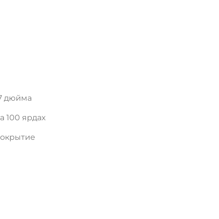
,7 дюйма
на 100 ярдах
покрытие