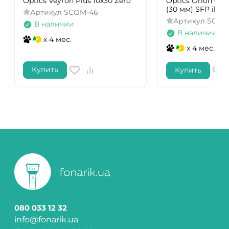
Optics Veyron Plus 10x30 Zero
Optics Orion Griz
(30 мм) SFP illum
Артикул
SCOM-46
Артикул
SCOL
В наличии
В наличии
x 4 мес.
x 4 мес.
Купить
Купить
080 033 12 32
info@fonarik.ua