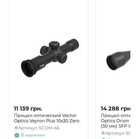
11 139
грн.
14 288
грн.
Прицел оптический Vector
Прицел оптичес
Optics Veyron Plus 10x30 Zero
Optics Orion Griz
(30 мм) SFP illum
Артикул
SCOM-46
Артикул
SCOL
В наличии