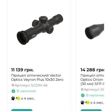
11 139
грн.
14 288
грн.
Прицел оптический Vector
Прицел оптичес
Optics Veyron Plus 10x30 Zero
Optics Orion Griz
(30 мм) SFP illum
Артикул
SCOM-46
Артикул
SCOL
В наличии
В наличии
x 4 мес.
x 4 мес.