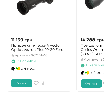
11 139
грн.
14 288
грн.
Прицел оптический Vector
Прицел оптичес
Optics Veyron Plus 10x30 Zero
Optics Orion Griz
(30 мм) SFP illum
Артикул
SCOM-46
Артикул
SCOL
В наличии
В наличии
x 4 мес.
x 4 мес.
Купить
Купить